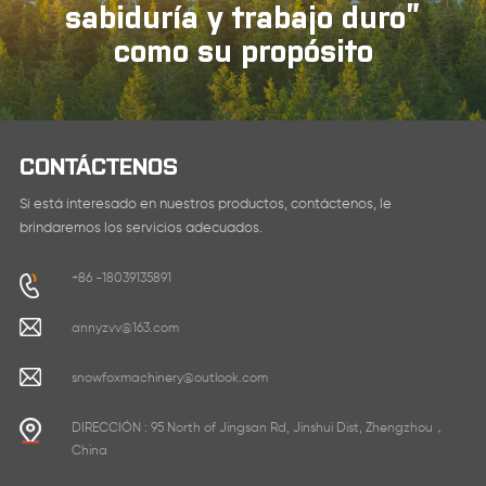
sabiduría y trabajo duro”
APRENDE MÁS
APRENDE MÁS
como su propósito
CONTÁCTENOS
Si está interesado en nuestros productos, contáctenos, le
brindaremos los servicios adecuados.
+86 -18039135891
annyzvv@163.com
snowfoxmachinery@outlook.com
DIRECCIÓN : 95 North of Jingsan Rd, Jinshui Dist, Zhengzhou，
China