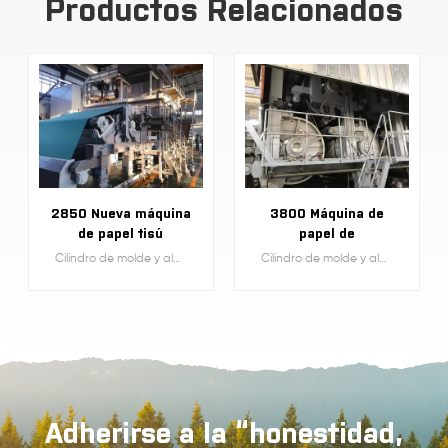
Productos Relacionados
2850 Nueva máquina
3800 Máquina de
de papel tisú
papel de
Crescent
revestimiento de
Cilindro de molde y alambre Fourdrinier Papel de impresión y escritura A4, periódico, línea de producción de papel de copia de oficina, material de uso de pulpa de madera y papel reciclado de desecho blanco.
Cilindro de molde y alambre Fourdrinier Papel de impresión y escritura A4, periódico, línea de producción de papel de copia de oficina, material de uso de pulpa de madera y papel reciclado de desecho blanco.
prueba de alambre
doble Fourdrinier
Adherirse a la “honestidad,