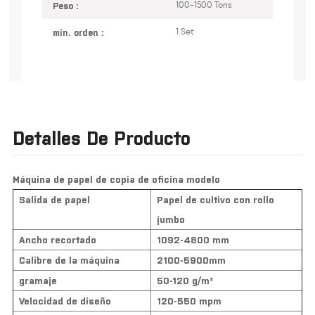
Peso :
100-1500 Tons
mín. orden :
1 Set
Detalles De Producto
Máquina de papel de copia de oficina modelo
Salida de papel
Papel de cultivo con rollo
jumbo
Ancho recortado
1092-4800 mm
Calibre de la máquina
2100-5900mm
gramaje
50-120 g/m²
Velocidad de diseño
120-550 mpm