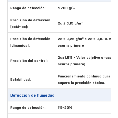
Rango de detección:
≤ 700 g/㎡
Precisión de detección
2σ ≤ 0,15 g/m²
(estática):
Precisión de detección
2σ ≤ 0,25 g/m² o 2σ ≤ 0,10 % Valor 
(dinámica):
ocurra primero
2σ≤1,5% × Valor objetivo o tasa d
Precisión del control:
ocurra primero;
Funcionamiento continuo durante 2
Estabilidad:
supera la precisión básica.
Detección de humedad
Rango de detección:
1%~20%