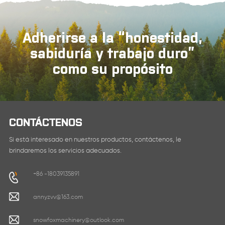
Adherirse a la “honestidad,
APRENDE MÁS
sabiduría y trabajo duro”
APRENDE MÁS
como su propósito
CONTÁCTENOS
Si está interesado en nuestros productos, contáctenos, le
brindaremos los servicios adecuados.
+86 -18039135891
annyzvv@163.com
snowfoxmachinery@outlook.com