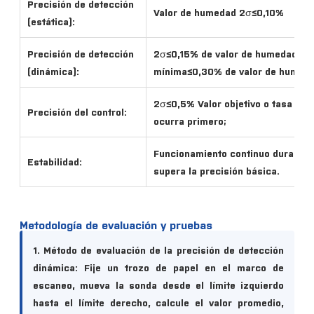
Precisión de detección
Valor de humedad 2σ≤0,10%
(estática):
Precisión de detección
2σ≤0,15% de valor de humedad o 
(dinámica):
mínima≤0,30% de valor de humedad
2σ≤0,5% Valor objetivo o tasa de 
Precisión del control:
ocurra primero;
Funcionamiento continuo durante 2
Estabilidad:
supera la precisión básica.
Metodología de evaluación y pruebas
1. Método de evaluación de la precisión de detección
dinámica:
Fije un trozo de papel en el marco de
escaneo, mueva la sonda desde el límite izquierdo
hasta el límite derecho, calcule el valor promedio,