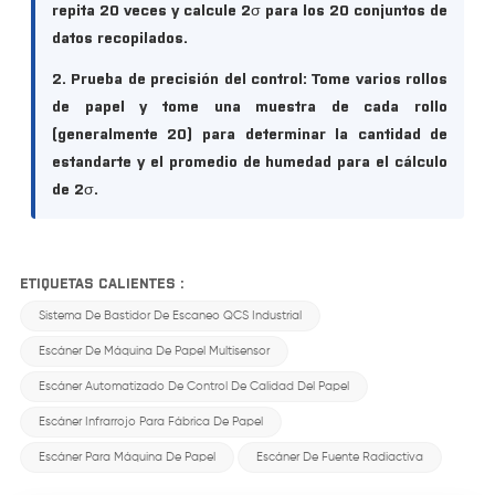
repita 20 veces y calcule 2σ para los 20 conjuntos de
datos recopilados.
2. Prueba de precisión del control:
Tome varios rollos
de papel y tome una muestra de cada rollo
(generalmente 20) para determinar la cantidad de
estandarte y el promedio de humedad para el cálculo
de 2σ.
ETIQUETAS CALIENTES :
Sistema De Bastidor De Escaneo QCS Industrial
Escáner De Máquina De Papel Multisensor
Escáner Automatizado De Control De Calidad Del Papel
Escáner Infrarrojo Para Fábrica De Papel
Escáner Para Máquina De Papel
Escáner De Fuente Radiactiva