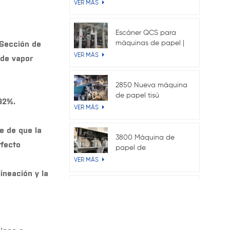
315 kW para máquina
VER MÁS
de papel kraft
Escáner QCS para
 Sección de
máquinas de papel |
Sistema en línea de
VER MÁS
 de vapor
gramaje y humedad
2850 Nueva máquina
de papel tisú
92%.
Crescent
VER MÁS
e de que la
3800 Máquina de
rfecto
papel de
revestimiento de
VER MÁS
prueba de alambre
ineación y la
doble Fourdrinier
Máquina para
fabricar papel
acanalado 4400
VER MÁS