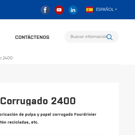
ESPAÑOL
O
CONTÁCTENOS
o 2400
 Corrugado 2400
bricación de pulpa y papel corrugado Fourdrinier
tón recicladas, etc.