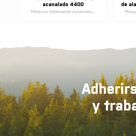
acanalado 4400
de al
Máquina totalmente automática para la fabricación de pulpa y papel corrugado Fourdrinier con material de pulpa virgen, cajas de cartón recicladas, etc.
APRENDE MÁS
Adherirs
y trab