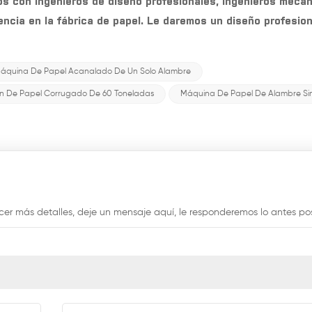
mos con ingenieros de diseño profesionales, ingenieros mecá
ncia en la fábrica de papel. Le daremos un diseño profesion
áquina De Papel Acanalado De Un Solo Alambre
ón De Papel Corrugado De 60 Toneladas
Máquina De Papel De Alambre Si
er más detalles, deje un mensaje aquí, le responderemos lo antes pos