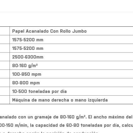
Papel Acanalado Con Rollo Jumbo
1575-5200 mm
1575-5200 mm
2500-6300mm
80-160 g/m²
100-850 mpm
80-800 mpm
10-500 toneladas por día
Máquina de mano derecha o mano izquierda
analado con un gramaje de 80-160 g/m². El ancho máximo del
00-150 m/min, la capacidad de 60-80 toneladas por día, calc