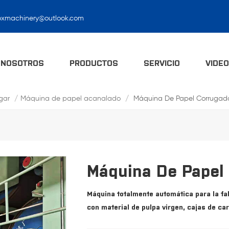
oxmachinery@outlook.com
Máquina De Papel Acanalado
 NOSOTROS
PRODUCTOS
SERVICIO
VIDE
gar
/
Máquina de papel acanalado
/
Máquina De Papel Corrugad
Máquina De Papel
Máquina totalmente automática para la fa
con material de pulpa virgen, cajas de car