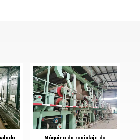
nalado
Máquina de reciclaje de
M