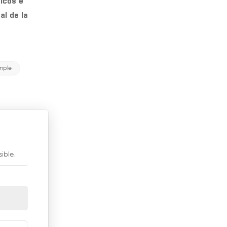
nicos e
Máquina de embalaje
al de la
de bobinado de
tambor
VER MÁS
Planta de cartón
mple
corrugado de 3 capas
VER MÁS
Pulper D para la
producción de papel
Kraft
VER MÁS
ible.