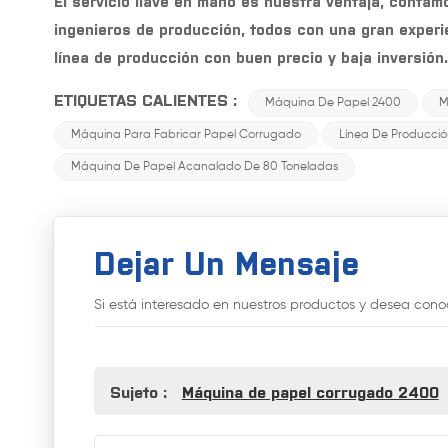
El servicio llave en mano es nuestra ventaja, conta
ingenieros de producción, todos con una gran experie
línea de producción con buen precio y baja inversión.
ETIQUETAS CALIENTES :
Máquina De Papel 2400
M
Máquina Para Fabricar Papel Corrugado
Línea De Producci
Máquina De Papel Acanalado De 80 Toneladas
Dejar Un Mensaje
Si está interesado en nuestros productos y desea conoc
Sujeto :
Máquina de papel corrugado 2400