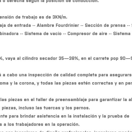
da o derecha según la posición de conducción.
tensión de trabajo es de 3KN/m.
ja de entrada -- Alambre Fourdrinier -- Sección de prensa --
binadora -- Sistema de vacío -- Compresor de aire -- Sistema
%, vaya al cilindro secador 35—38%, en el carrete pop 90—
rá a cabo una inspección de calidad completa para asegurars
 goma y la corona, y todas las piezas estén correctas y en pe
s piezas en el taller de preensamblaje para garantizar la al
piezas, incluso las tuercas y los pernos.
ente para brindar asistencia en la instalación y la prueba de
 a los trabajadores en la operación.