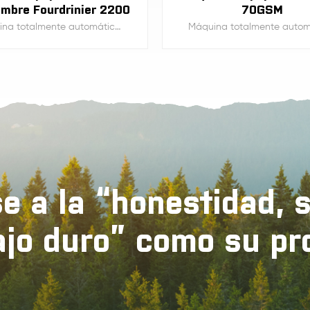
ambre Fourdrinier 2200
70GSM
Máquina totalmente automática para la fabricación de pulpa y papel corrugado Fourdrinier con material de pulpa virgen, cajas de cartón recicladas, etc.
APRENDE MÁS
APRENDE MÁS
e a la “honestidad, 
ajo duro” como su pr