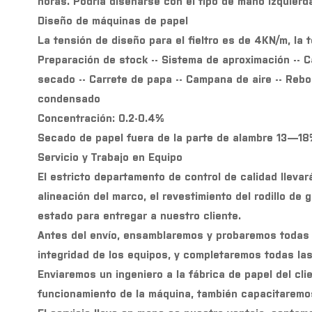
horas. Podría diseñarse con el tipo de mano izquier
Diseño de máquinas de papel
La tensión de diseño para el fieltro es de 4KN/m, la 
Preparación de stock -- Sistema de aproximación -- Ca
secado -- Carrete de papa -- Campana de aire -- Rebo
condensado
Concentración: 0.2-0.4%
Secado de papel fuera de la parte de alambre 13—18
Servicio y Trabajo en Equipo
El estricto departamento de control de calidad lleva
alineación del marco, el revestimiento del rodillo de
estado para entregar a nuestro cliente.
Antes del envío, ensamblaremos y probaremos todas la
integridad de los equipos, y completaremos todas las 
Enviaremos un ingeniero a la fábrica de papel del cli
funcionamiento de la máquina, también capacitaremos