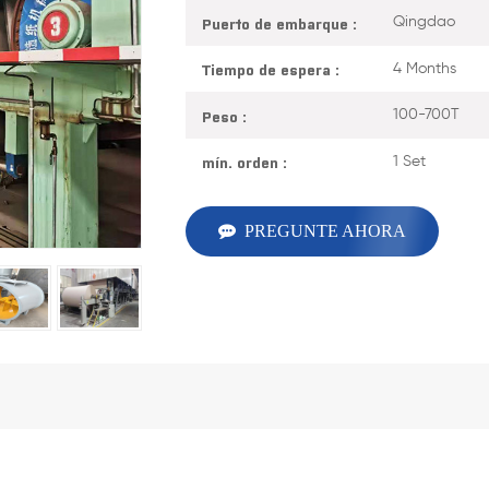
Puerto de embarque :
Qingdao
Tiempo de espera :
4 Months
Peso :
100-700T
mín. orden :
1 Set
PREGUNTE AHORA