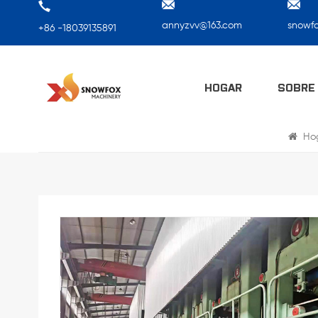
annyzvv@163.com
snowf
+86 -18039135891
HOGAR
SOBRE
Ho