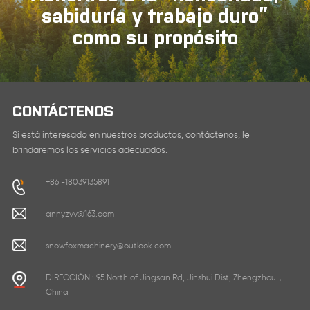
sabiduría y trabajo duro”
como su propósito
CONTÁCTENOS
Si está interesado en nuestros productos, contáctenos, le
brindaremos los servicios adecuados.
+86 -18039135891
annyzvv@163.com
snowfoxmachinery@outlook.com
DIRECCIÓN : 95 North of Jingsan Rd, Jinshui Dist, Zhengzhou，
China