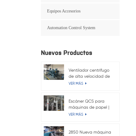
Equipos Accesorios
Automation Control System
Nuevos Productos
Ventilador centrífugo
de alta velocidad de
315 kW para máquina
VER MÁS
de papel kraft
Escáner QCS para
máquinas de papel |
Sistema en línea de
VER MÁS
gramaje y humedad
2850 Nueva máquina