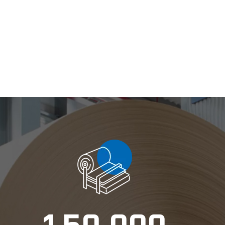
,
1
5
0
0
0
0