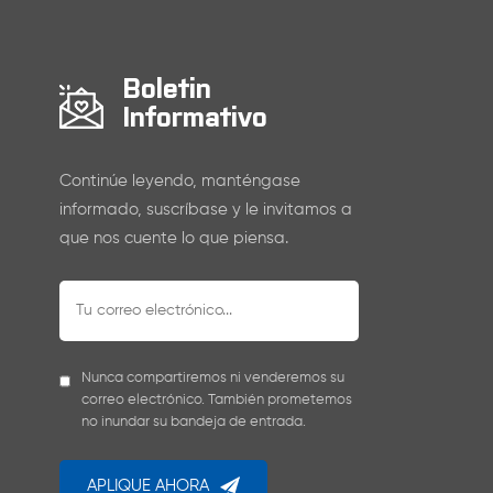
Boletin
Informativo
Continúe leyendo, manténgase
informado, suscríbase y le invitamos a
que nos cuente lo que piensa.
Nunca compartiremos ni venderemos su
correo electrónico. También prometemos
no inundar su bandeja de entrada.
APLIQUE AHORA