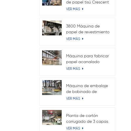
de papel tisú Crescent
VER MÁS
3800 Máquina de
papel de revestimiento
de prueba de alambre
VER MÁS
doble Fourdrinier
Máquina para fabricar
papel acanalado
4400
VER MÁS
Máquina de embalaje
de bobinado de
tambor
VER MÁS
Planta de cartón
corrugado de 3 capas
VER MÁS