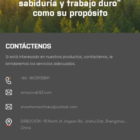
sabiduría y trabajo duro”
como su propósito
CONTÁCTENOS
Si está interesado en nuestros productos, contáctenos, le
brindaremos los servicios adecuados.
+86 -18039135891
annyzvv@163.com
snowfoxmachinery@outlook.com
DIRECCIÓN : 95 North of Jingsan Rd, Jinshui Dist, Zhengzhou，
China