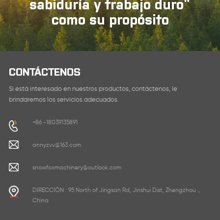
sabiduría y trabajo duro”
como su propósito
CONTÁCTENOS
Si está interesado en nuestros productos, contáctenos, le
brindaremos los servicios adecuados.
+86 -18039135891
annyzvv@163.com
snowfoxmachinery@outlook.com
DIRECCIÓN : 95 North of Jingsan Rd, Jinshui Dist, Zhengzhou，
China