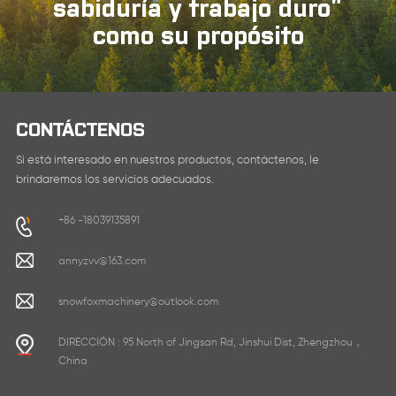
sabiduría y trabajo duro”
como su propósito
CONTÁCTENOS
Si está interesado en nuestros productos, contáctenos, le
brindaremos los servicios adecuados.
+86 -18039135891
annyzvv@163.com
snowfoxmachinery@outlook.com
DIRECCIÓN : 95 North of Jingsan Rd, Jinshui Dist, Zhengzhou，
China