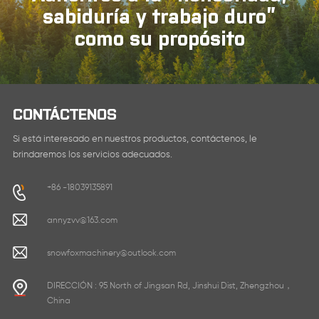
sabiduría y trabajo duro”
como su propósito
CONTÁCTENOS
Si está interesado en nuestros productos, contáctenos, le
brindaremos los servicios adecuados.
+86 -18039135891
annyzvv@163.com
snowfoxmachinery@outlook.com
DIRECCIÓN : 95 North of Jingsan Rd, Jinshui Dist, Zhengzhou，
China