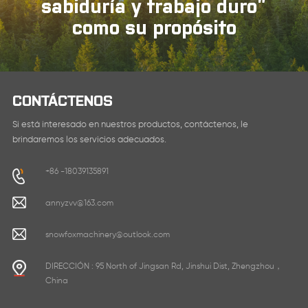
sabiduría y trabajo duro”
como su propósito
CONTÁCTENOS
Si está interesado en nuestros productos, contáctenos, le
brindaremos los servicios adecuados.
+86 -18039135891
annyzvv@163.com
snowfoxmachinery@outlook.com
DIRECCIÓN : 95 North of Jingsan Rd, Jinshui Dist, Zhengzhou，
China