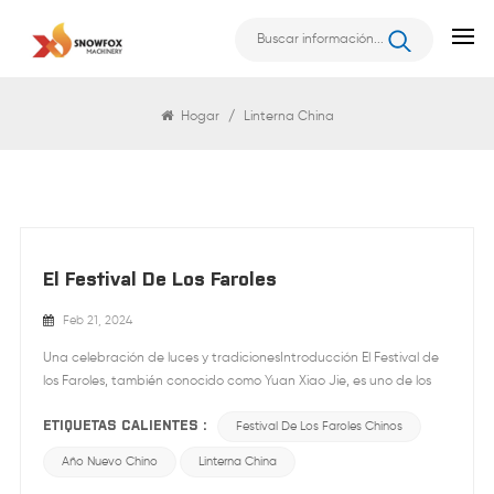
Buscar
Hogar
/
Linterna China
El Festival De Los Faroles
Feb 21, 2024
Una celebración de luces y tradicionesIntroducción El Festival de
los Faroles, también conocido como Yuan Xiao Jie, es uno de los
festivales tradicionales chinos más esperados. Marca el final de las
ETIQUETAS CALIENTES :
celebraciones del Año Nuevo chino y cae el día 15 del primer mes
Festival De Los Faroles Chinos
lunar. Este vibrante festival se celebra con exhibiciones de faroles,
Año Nuevo Chino
Linterna China
deliciosas albóndigas de arroz glutinoso y diversas actividades