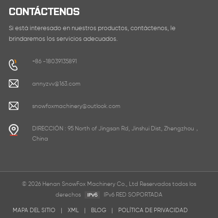
CONTÁCTENOS
Si está interesado en nuestros productos, contáctenos, le
brindaremos los servicios adecuados.
+86 -18039135891
annyzvv@163.com
snowfoxmachinery@outlook.com
DIRECCIÓN : 95 North of Jingsan Rd, Jinshui Dist, Zhengzhou，
China
© 2026 Henan SnowFox Machinery Co., Ltd Reservados todos los
derechos
IPv6 RED SOPORTADA
MAPA DEL SITIO
|
XML
|
BLOG
|
POLÍTICA DE PRIVACIDAD